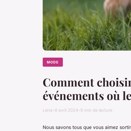
MODE
Comment choisir u
événements où l
Léna
•
9 avril 2024
•
6 min de lecture
Nous savons tous que vous aimez sorti