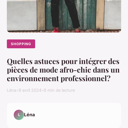
SHOPPING
Quelles astuces pour intégrer des
pièces de mode afro-chic dans un
environnement professionnel?
Léna
•
9 avril 2024
•
6 min de lecture
Léna
L