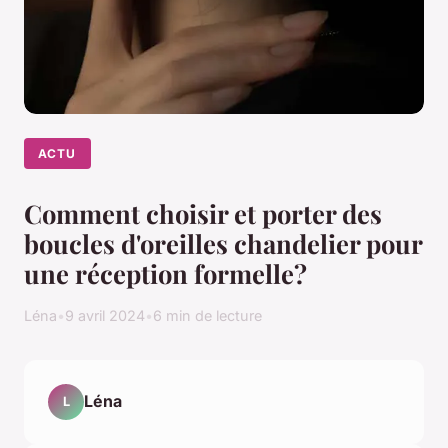
ACTU
Comment choisir et porter des
boucles d'oreilles chandelier pour
une réception formelle?
Léna
•
9 avril 2024
•
6 min de lecture
Léna
L